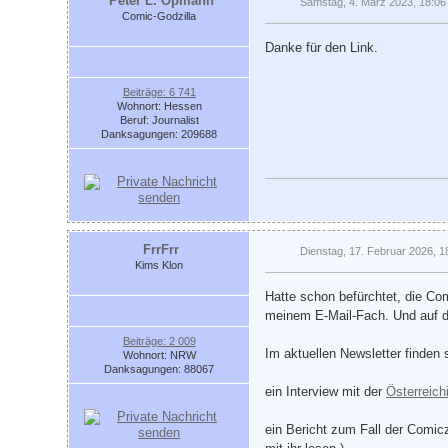
Peter L. Opmann
Samstag, 4. März 2023, 18:06
Comic-Godzilla
Danke für den Link.
Beiträge: 6 741
Wohnort: Hessen
Beruf: Journalist
Danksagungen: 209688
FrrFrr
Dienstag, 17. Februar 2026, 1
Kims Klon
Hatte schon befürchtet, die Co
meinem E-Mail-Fach. Und auf 
Beiträge: 2 009
Im aktuellen Newsletter finden 
Wohnort: NRW
Danksagungen: 88067
ein Interview mit der
Österreich
ein Bericht zum Fall der Comicz