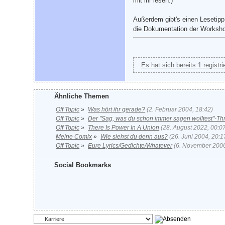
mit ihr lesen.)
Außerdem gibt's einen Lesetip
die Dokumentation der Worksho
Es hat sich bereits 1 registr
Ähnliche Themen
Off Topic
»
Was hört ihr gerade?
(2. Februar 2004, 18:42)
Off Topic
»
Der "Sag, was du schon immer sagen wolltest"-Th
Off Topic
»
There Is Power In A Union
(28. August 2022, 00:0
Meine Comix
»
Wie siehst du denn aus?
(26. Juni 2004, 20:1
Off Topic
»
Eure Lyrics/Gedichte/Whatever
(6. November 2006
Social Bookmarks