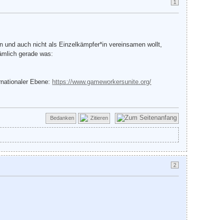
1
 und auch nicht als Einzelkämpfer*in vereinsamen wollt,
ämlich gerade was:
ernationaler Ebene:
https://www.gameworkersunite.org/
Bedanken
Zitieren
2