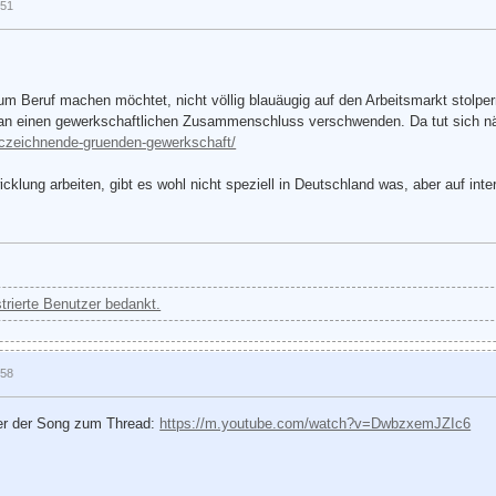
:51
 Beruf machen möchtet, nicht völlig blauäugig auf den Arbeitsmarkt stolpern
n an einen gewerkschaftlichen Zusammenschluss verschwenden. Da tut sich n
miczeichnende-gruenden-gewerkschaft/
wicklung arbeiten, gibt es wohl nicht speziell in Deutschland was, aber auf int
strierte Benutzer bedankt.
:58
ier der Song zum Thread:
https://m.youtube.com/watch?v=DwbzxemJZIc6