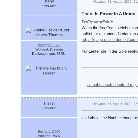
bene
Mittwoch, 31. August 2022, 21
Kims Klon
There Is Power In A Union
FrrFrr empfiehlt:
Wenn ihr das Comiczeichnen zum
solltet ihr mal einen Gedanke
https://page-online.de/bild/co
Beiträge: 1 308
Wohnort: Dresden
Für Leute, die in der Spieleent
Danksagungen: 66951
Es haben sich bereits 3 regi
FrrFrr
Mittwoch, 31. August 2022, 22
Kims Klon
Und als kleine Nachreichung h
Beiträge: 2 009
Wohnort: NRW