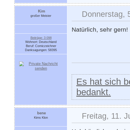
Kim
Donnerstag, 
großer Meister
Natürlich, sehr gern!
Beiträge: 3 098
Wohnort: Deutschland
Beruf: Comiczeichner
Danksagungen: 58395
Es hat sich be
bedankt.
bene
Freitag, 11. J
Kims Klon