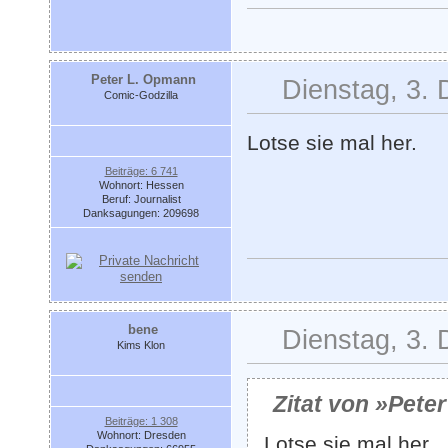
Peter L. Opmann
Dienstag, 3.
Comic-Godzilla
Lotse sie mal her.
Beiträge: 6 741
Wohnort: Hessen
Beruf: Journalist
Danksagungen: 209698
bene
Dienstag, 3.
Kims Klon
Zitat von »Pete
Beiträge: 1 308
Wohnort: Dresden
Lotse sie mal her.