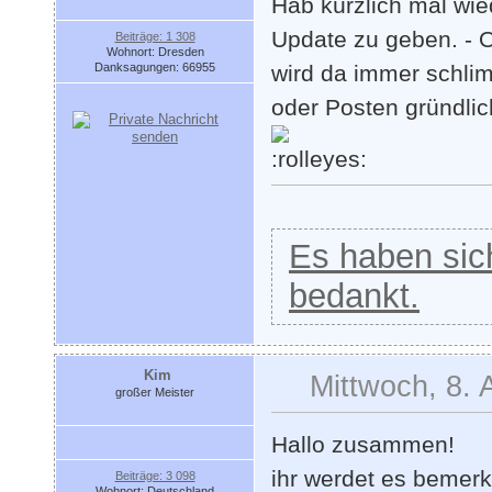
Hab kürzlich mal wi
Update zu geben. - 
Beiträge: 1 308
Wohnort: Dresden
Danksagungen: 66955
wird da immer schli
oder Posten gründlic
Es haben sich
bedankt.
Kim
Mittwoch, 8. 
großer Meister
Hallo zusammen!
ihr werdet es bemerk
Beiträge: 3 098
Wohnort: Deutschland