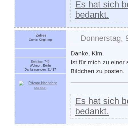
Es hat sich be
bedankt.
Zehes
Donnerstag, 9
Comic-Kingkong
Danke, Kim.
Ist für mich zu eine
Beiträge: 748
Wohnort: Berlin
Danksagungen: 31417
Bildchen zu posten.
Es hat sich be
bedankt.