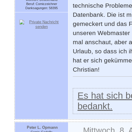
Beruf: Comiczeichner
technische Probleme
Danksagungen: 58395
Datenbank. Die ist mi
gemeckert und das Fo
unseren Webmaster Ch
mal anschaut, aber a
Urlaub, so dass ich 
hat er sich gekümmer
Christian!
Es hat sich be
bedankt.
Peter L. Opmann
Mittwoch, 8. 