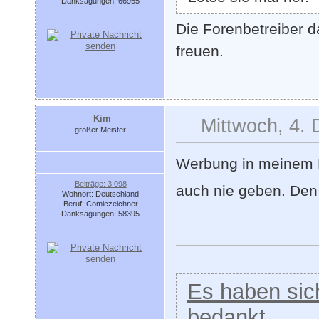
Danksagungen: 66955
Die Forenbetreiber d
freuen.
Kim
Mittwoch, 4.
großer Meister
Werbung in meinem Fo
Beiträge: 3 098
auch nie geben. Den
Wohnort: Deutschland
Beruf: Comiczeichner
Danksagungen: 58395
Es haben sich
bedankt.