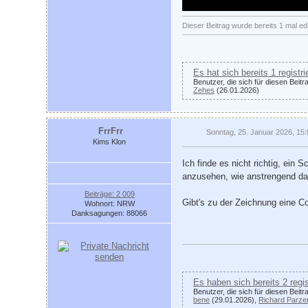
Dieser Beitrag wurde bereits 1 mal edi
Es hat sich bereits 1 registr
Benutzer, die sich für diesen Beit
Zehes
(26.01.2026)
FrrFrr
Sonntag, 25. Januar 2026, 15
Kims Klon
Ich finde es nicht richtig, ein
anzusehen, wie anstrengend da
Beiträge: 2 009
Gibt's zu der Zeichnung eine C
Wohnort: NRW
Danksagungen: 88066
Es haben sich bereits 2 regi
Benutzer, die sich für diesen Beit
bene
(29.01.2026),
Richard Parze