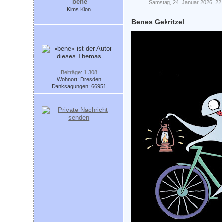
bene
Samstag, 24. Januar 2026, 22
Kims Klon
Benes Gekritzel
Beiträge: 1 308
Wohnort: Dresden
Danksagungen: 66951