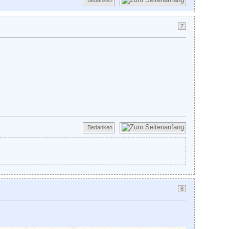
7
Bedanken
8