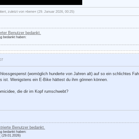
tiert, zuletzt von »bene« (29. Januar 2026, 00:25)
ierter Benutzer bedankt.
rag bedankt haben:
:07
 Schlossgespenst (womöglich hunderte von Jahren alt) auf so ein schlichtes F
s ist. Wenigstens ein E-Bike hättest du ihm gönnen können.
omicidee, die dir im Kopf rumschwebt?
strierte Benutzer bedankt.
rag bedankt haben:
r
(29.01.2026)