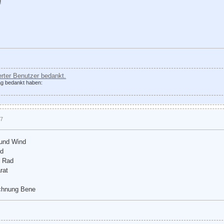
!
ierter Benutzer bedankt.
rag bedankt haben:
27
 und Wind
nd
m Rad
rat
chnung Bene