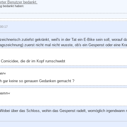
ierter Benutzer bedankt.
rag bedankt haben:
 00:17
eichnerisch zutiefst gekränkt, weil's in der Tat ein E-Bike sein soll, worauf
tagszeichnung) zuerst nicht mal nicht wusste, ob's ein Gespenst oder eine Kra
e Comicidee, die dir im Kopf rumschwebt
zer«
och gar keine so genauen Gedanken gemacht ?
pmann«
 Wobei über das Schloss, wohin das Gespenst radelt, womöglich irgendwann 