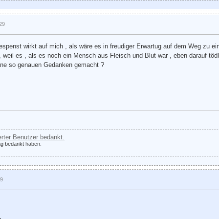
:29
espenst wirkt auf mich , als wäre es in freudiger Erwartug auf dem Weg zu ei
, weil es , als es noch ein Mensch aus Fleisch und Blut war , eben darauf t
keine so genauen Gedanken gemacht ?
ierter Benutzer bedankt.
rag bedankt haben:
19