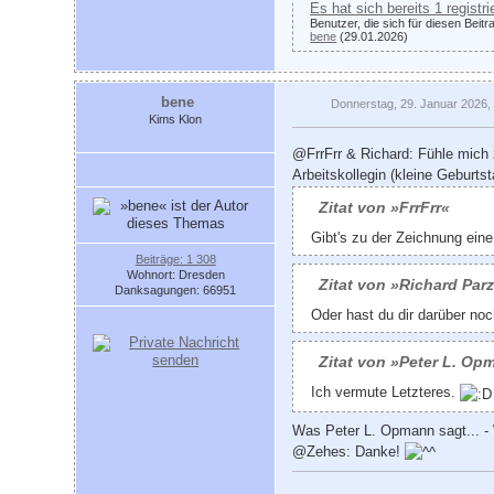
Es hat sich bereits 1 registr
Benutzer, die sich für diesen Beit
bene
(29.01.2026)
bene
Donnerstag, 29. Januar 2026,
Kims Klon
@FrrFrr & Richard: Fühle mich z
Arbeitskollegin (kleine Geburts
Zitat von »FrrFrr«
Gibt's zu der Zeichnung ein
Beiträge: 1 308
Wohnort: Dresden
Zitat von »Richard Par
Danksagungen: 66951
Oder hast du dir darüber n
Zitat von »Peter L. O
Ich vermute Letzteres.
Was Peter L. Opmann sagt... -
@Zehes: Danke!