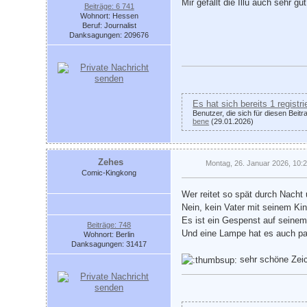
Mir gefällt die Illu auch sehr gut
Beiträge: 6 741
Wohnort: Hessen
Beruf: Journalist
Danksagungen: 209676
Es hat sich bereits 1 registr
Benutzer, die sich für diesen Beit
bene
(29.01.2026)
Zehes
Montag, 26. Januar 2026, 10:
Comic-Kingkong
Wer reitet so spät durch Nacht
Nein, kein Vater mit seinem Ki
Es ist ein Gespenst auf seine
Beiträge: 748
Und eine Lampe hat es auch pa
Wohnort: Berlin
Danksagungen: 31417
sehr schöne Zei