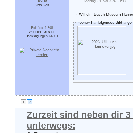
bene
Sonntag, 24. Mai 2026, 01:43
Kims Klon
Im Wilhelm-Busch-Museum Hannover
»bene« hat folgendes Bild ange
Beiträge: 1 308
Wohnort: Dresden
Danksagungen: 66951
1
2
Zurzeit sind neben dir 
unterwegs: