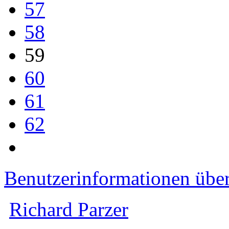
57
58
59
60
61
62
Benutzerinformationen übe
Richard Parzer