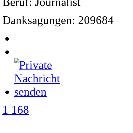
Beruf: Journalist
Danksagungen: 209684
1 168