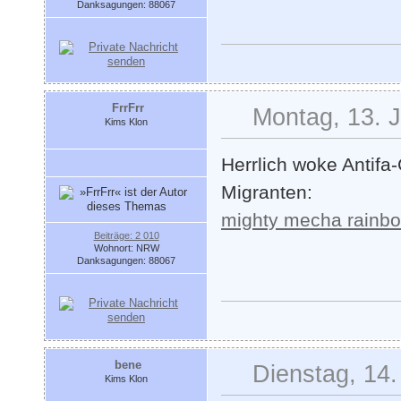
Danksagungen: 88067
FrrFrr
Montag, 13. J
Kims Klon
Herrlich woke Antifa
Migranten:
mighty mecha rainbo
Beiträge: 2 010
Wohnort: NRW
Danksagungen: 88067
bene
Dienstag, 14.
Kims Klon