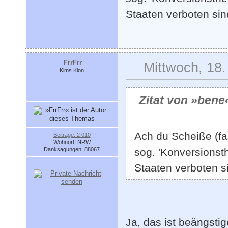
Staaten verboten sin
FrrFrr
Mittwoch, 18.
Kims Klon
Zitat von »bene
Ach du Scheiße (fas
Beiträge: 2 010
Wohnort: NRW
Danksagungen: 88067
sog. 'Konversionsth
Staaten verboten s
Ja, das ist beängstig