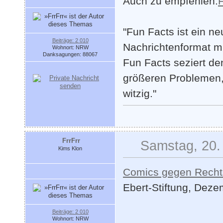
Auch zu empfehlen:
"Fun Facts ist ein n
Beiträge: 2 010
Nachrichtenformat mi
Wohnort: NRW
Danksagungen: 88067
Fun Facts seziert de
größeren Problemen,
witzig."
FrrFrr
Samstag, 20.
Kims Klon
Comics gegen Recht
Ebert-Stiftung, Dez
Beiträge: 2 010
Wohnort: NRW