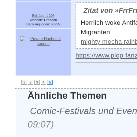
Zitat von »FrrFr
Beiträge: 1 308
Wohnort: Dresden
Herrlich woke Anti
Danksagungen: 66955
Migranten:
mighty mecha rain
https://www.plop-fa
1
2
3
4
5
Ähnliche Themen
Comic-Festivals und Even
09:07)