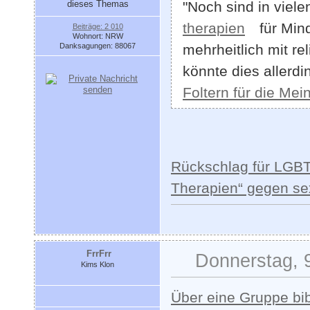
"Noch sind in vie
therapien
für Min
Beiträge: 2 010
Wohnort: NRW
Danksagungen: 88067
mehrheitlich mit r
könnte dies allerdi
Foltern für die Mei
Rückschlag für LGBTQ
Therapien“ gegen sex
FrrFrr
Donnerstag, 9
Kims Klon
Über eine Gruppe bib