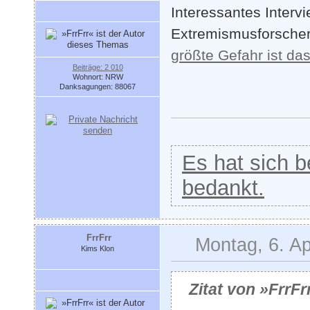
Interessantes Interv
Extremismusforscher
größte Gefahr ist d
Beiträge: 2 010
Wohnort: NRW
Danksagungen: 88067
Es hat sich be
bedankt.
FrrFrr
Montag, 6. Ap
Kims Klon
Zitat von »FrrFr