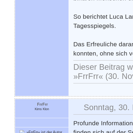
So berichtet Luca La
Tagesspiegels.
Das Erfreuliche dara
konnten, ohne sich 
Dieser Beitrag wu
»FrrFrr« (30. N
FrrFrr
Sonntag, 30.
Kims Klon
Profunde Informatio
finden sich auf der 