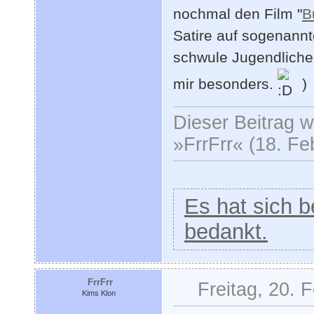
nochmal den Film "
B
Satire auf sogenann
schwule Jugendliche.
mir besonders.
)
Dieser Beitrag wu
»FrrFrr« (18. Fe
Es hat sich be
bedankt.
FrrFrr
Freitag, 20. 
Kims Klon