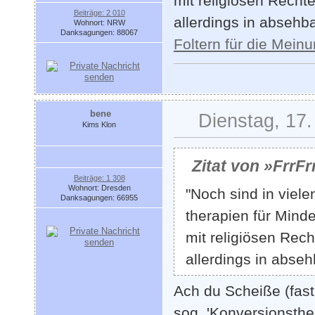
mit religiösen Recht
Beiträge: 2 010
allerdings in absehba
Wohnort: NRW
Danksagungen: 88067
Foltern für die Meinu
bene
Dienstag, 17.
Kims Klon
Zitat von »FrrFr
Beiträge: 1 308
Wohnort: Dresden
"Noch sind in vie
Danksagungen: 66955
therapien für Minde
mit religiösen Rec
allerdings in abseh
Ach du Scheiße (fast 
sog. 'Konversionsther