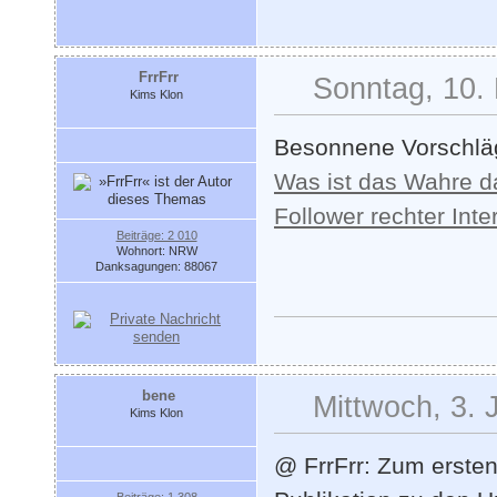
FrrFrr
Sonntag, 10.
Kims Klon
Besonnene Vorschlä
Was ist das Wahre d
Follower rechter Inte
Beiträge: 2 010
Wohnort: NRW
Danksagungen: 88067
bene
Mittwoch, 3. 
Kims Klon
@ FrrFrr: Zum ersten 
Beiträge: 1 308