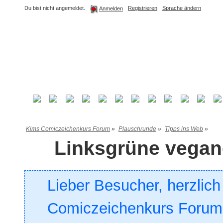
Du bist nicht angemeldet.
Registrieren
Sprache ändern
Anmelden
Kims Comiczeichenkurs Forum
»
Plauschrunde
»
Tipps ins Web
»
Linksgrüne vegan
Lieber Besucher, herzlic
Comiczeichenkurs Forum. 