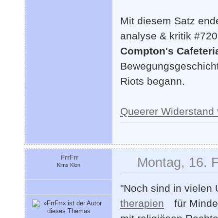
Mit diesem Satz end
analyse & kritik #72
Compton's Cafeteri
Bewegungsgeschichte,
Riots begann.
Queerer Widerstand 
FrrFrr
Montag, 16. 
Kims Klon
"Noch sind in viele
therapien
für Minde