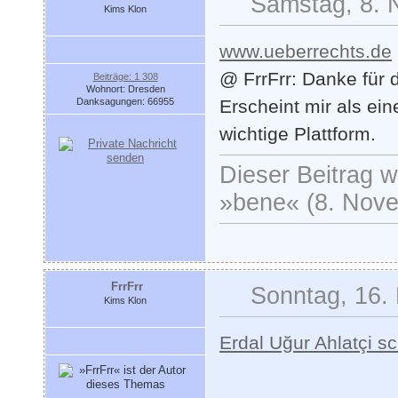
Samstag, 8. 
Kims Klon
www.ueberrechts.de
@ FrrFrr: Danke für 
Beiträge: 1 308
Wohnort: Dresden
Danksagungen: 66955
Erscheint mir als ein
wichtige Plattform.
Dieser Beitrag wu
»bene« (8. Nove
FrrFrr
Sonntag, 16.
Kims Klon
Erdal Uğur Ahlatçi s