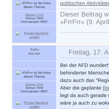
politischen Aktivitäte
Dieser Beitrag wu
Beiträge: 2 010
Wohnort: NRW
»FrrFrr« (9. Apri
Danksagungen: 88067
FrrFrr
Freitag, 17. A
Kims Klon
Bei der AFD wundert's
behinderter Menschen
dazu auch das "Regi
Beiträge: 2 010
Aber die geplante
Re
Wohnort: NRW
Danksagungen: 88067
legt da auch gerade 
wäre ja auch zu wok