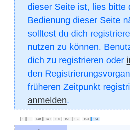
dieser Seite ist, lies bitte
Bedienung dieser Seite nä
solltest du dich registrie
nutzen zu können. Benut
dich zu registrieren oder
den Registrierungsvorgang
früheren Zeitpunkt registr
anmelden
.
1
…
148
149
150
151
152
153
154