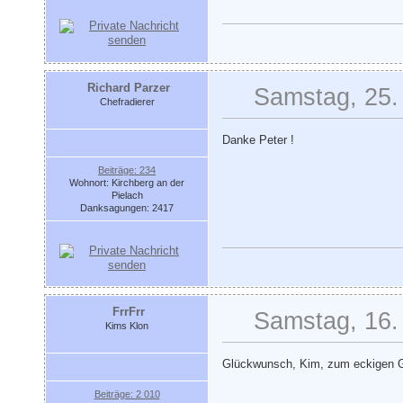
Richard Parzer
Samstag, 25. 
Chefradierer
Danke Peter !
Beiträge: 234
Wohnort: Kirchberg an der
Pielach
Danksagungen: 2417
FrrFrr
Samstag, 16.
Kims Klon
Glückwunsch, Kim, zum eckigen 
Beiträge: 2 010