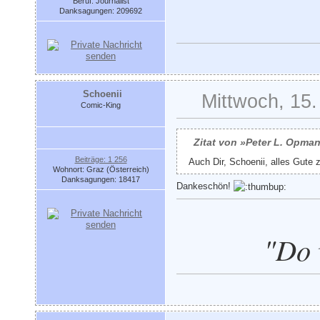
Beruf: Journalist
Danksagungen: 209692
Schoenii
Mittwoch, 15.
Comic-King
Zitat von »Peter L. Opma
Beiträge: 1 256
Auch Dir, Schoenii, alles Gute
Wohnort: Graz (Österreich)
Danksagungen: 18417
Dankeschön!
"Do 