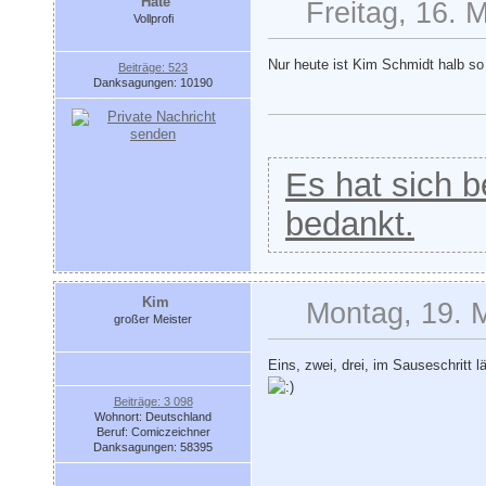
Hate
Freitag, 16. 
Vollprofi
Nur heute ist Kim Schmidt halb so
Beiträge: 523
Danksagungen: 10190
Es hat sich be
bedankt.
Kim
Montag, 19. 
großer Meister
Eins, zwei, drei, im Sauseschritt 
Beiträge: 3 098
Wohnort: Deutschland
Beruf: Comiczeichner
Danksagungen: 58395