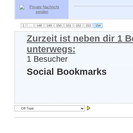
1
…
148
149
150
151
152
153
154
Zurzeit ist neben dir 1
unterwegs:
1 Besucher
Social Bookmarks