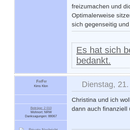
freizumachen und di
Optimalerweise sitz
sich gegenseitig un
Es hat sich be
bedankt.
FrrFrr
Dienstag, 21.
Kims Klon
Christina und ich w
dann auch finanziell
Beiträge: 2 010
Wohnort: NRW
Danksagungen: 88067