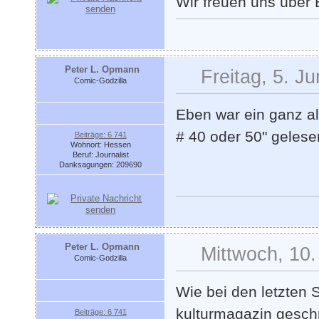
Wir freuen uns über
Peter L. Opmann
Freitag, 5. J
Comic-Godzilla
Eben war ein ganz a
# 40 oder 50" gelesen
Beiträge: 6 741
Wohnort: Hessen
Beruf: Journalist
Danksagungen: 209690
Peter L. Opmann
Mittwoch, 10.
Comic-Godzilla
Wie bei den letzten S
kulturmagazin geschr
Beiträge: 6 741