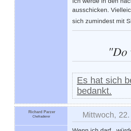
Ich werde in den nä
ausschicken. Vielleic
sich zumindest mit S
"Do 
Es hat sich be
bedankt.
Richard Parzer
Mittwoch, 22.
Chefradierer
Wenn ich darf , würd