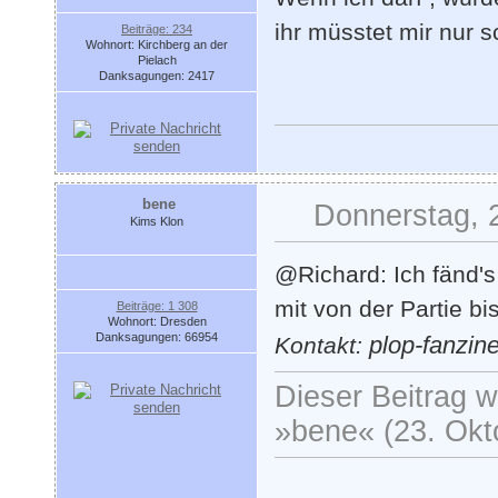
ihr müsstet mir nur sc
Beiträge: 234
Wohnort: Kirchberg an der
Pielach
Danksagungen: 2417
bene
Donnerstag, 
Kims Klon
@Richard: Ich fänd's
mit von der Partie bis
Beiträge: 1 308
Wohnort: Dresden
Danksagungen: 66954
plop-fanzin
Kontakt:
Dieser Beitrag wu
»bene« (23. Okt