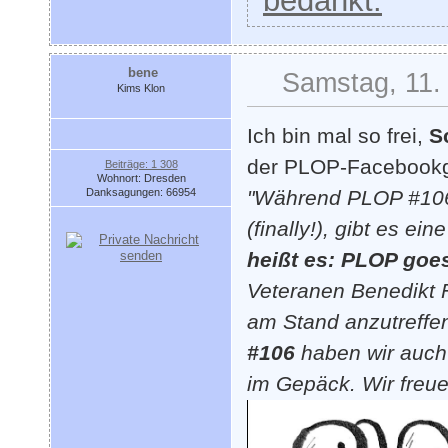
bedankt.
bene
Samstag, 11. 
Kims Klon
Ich bin mal so frei,
S
der PLOP-Facebookgr
Beiträge: 1 308
Wohnort: Dresden
Danksagungen: 66954
"Während PLOP #106
(finally!), gibt es ei
heißt es: PLOP goe
Veteranen Benedikt 
am Stand anzutreffe
#106
haben wir auch
im Gepäck. Wir freu