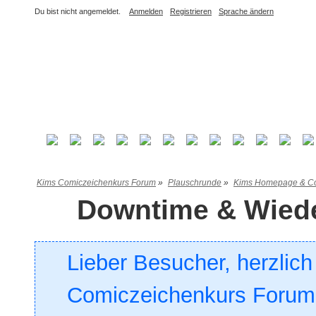
Du bist nicht angemeldet.
Anmelden
Registrieren
Sprache ändern
Kims Comiczeichenkurs Forum
»
Plauschrunde
»
Kims Homepage & Co
Downtime & Wiede
Lieber Besucher, herzlic
Comiczeichenkurs Forum. 