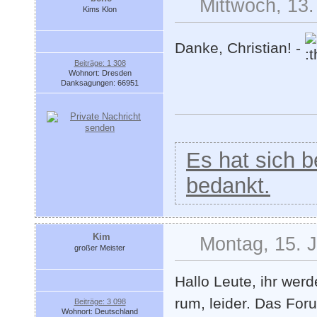
Mittwoch, 13.
Kims Klon
Danke, Christian! -
Beiträge: 1 308
Wohnort: Dresden
Danksagungen: 66951
Es hat sich be
bedankt.
Kim
Montag, 15. J
großer Meister
Hallo Leute, ihr wer
rum, leider. Das For
Beiträge: 3 098
Wohnort: Deutschland