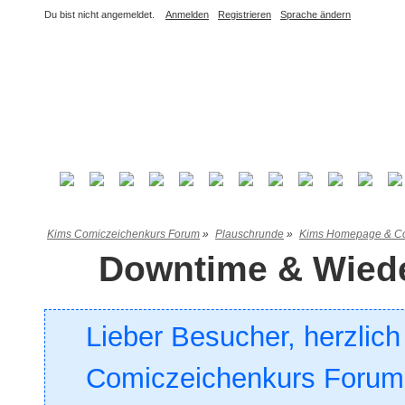
Du bist nicht angemeldet.
Anmelden
Registrieren
Sprache ändern
Kims Comiczeichenkurs Forum
»
Plauschrunde
»
Kims Homepage & Co
Downtime & Wiede
Lieber Besucher, herzlic
Comiczeichenkurs Forum. 