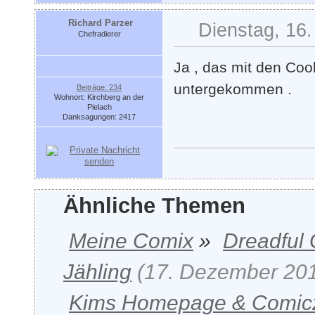
Richard Parzer
Dienstag, 16.
Chefradierer
Ja , das mit den Coo
untergekommen .
Beiträge: 234
Wohnort: Kirchberg an der
Pielach
Danksagungen: 2417
Ähnliche Themen
Meine Comix
»
Dreadful
Jähling
(17. Dezember 201
Kims Homepage & Comic