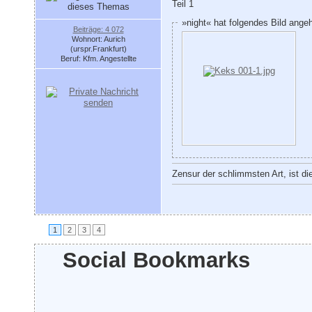
Teil 1
»night« hat folgendes Bild ange
Beiträge: 4 072
Wohnort: Aurich
(urspr.Frankfurt)
Beruf: Kfm. Angestellte
Zensur der schlimmsten Art, ist di
1
2
3
4
Social Bookmarks