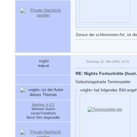
Zensur der schlimmsten Art, ist di
night
Sonntag, 21. Mai 2006, 15:01
Vollprofi
RE: Nights Fortschritte (hust.
Geburtstagskarte Tennisspieler
»night« hat folgendes Bild ange
Beiträge: 4 072
Wohnort: Aurich
(urspr.Frankfurt)
Beruf: Kfm. Angestellte