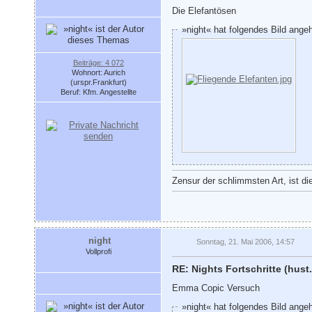
Die Elefantösen
»night« hat folgendes Bild ange
Beiträge: 4 072
Wohnort: Aurich
(urspr.Frankfurt)
Beruf: Kfm. Angestellte
Zensur der schlimmsten Art, ist di
night
Sonntag, 21. Mai 2006, 14:57
Vollprofi
RE: Nights Fortschritte (hust.
Emma Copic Versuch
»night« hat folgendes Bild ange