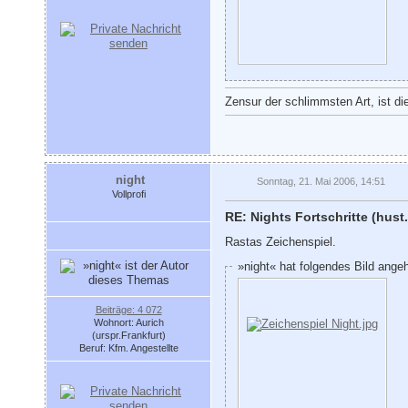
Zensur der schlimmsten Art, ist di
night
Sonntag, 21. Mai 2006, 14:51
Vollprofi
RE: Nights Fortschritte (hust.
Rastas Zeichenspiel.
»night« hat folgendes Bild ange
Beiträge: 4 072
Wohnort: Aurich
(urspr.Frankfurt)
Beruf: Kfm. Angestellte