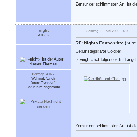
Zensur der schlimmsten Art, ist di
night
Sonntag, 21. Mai 2006, 15:06
Vollprofi
RE: Nights Fortschritte (hust.
Geburtstagskarte Goldbär
»night« hat folgendes Bild ange
Beiträge: 4 072
Wohnort: Aurich
(urspr.Frankfurt)
Beruf: Kfm. Angestellte
Zensur der schlimmsten Art, ist di