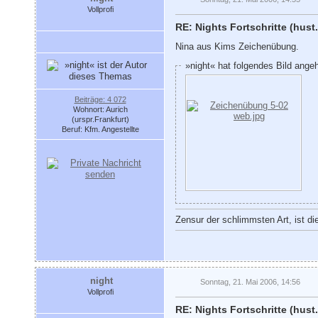
Vollprofi
RE: Nights Fortschritte (hust.
Nina aus Kims Zeichenübung.
»night« hat folgendes Bild ange
Beiträge: 4 072
Wohnort: Aurich
(urspr.Frankfurt)
Beruf: Kfm. Angestellte
Zensur der schlimmsten Art, ist di
night
Sonntag, 21. Mai 2006, 14:56
Vollprofi
RE: Nights Fortschritte (hust.