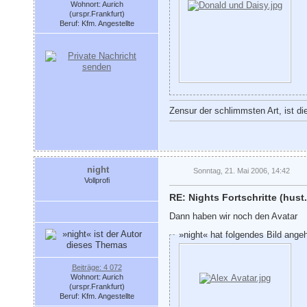
Wohnort: Aurich
(urspr.Frankfurt)
Beruf: Kfm. Angestellte
Zensur der schlimmsten Art, ist di
night
Sonntag, 21. Mai 2006, 14:42
Vollprofi
RE: Nights Fortschritte (hust.
Dann haben wir noch den Avatar
»night« hat folgendes Bild ange
Beiträge: 4 072
Wohnort: Aurich
(urspr.Frankfurt)
Beruf: Kfm. Angestellte