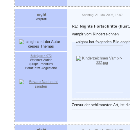
night
Sonntag, 21. Mai 2006, 15:07
Vollprofi
RE: Nights Fortschritte (hust.
Vampir vom Kinderzeichnen
»night« hat folgendes Bild ange
Beiträge: 4 072
Wohnort: Aurich
(urspr.Frankfurt)
Beruf: Kfm. Angestellte
Zensur der schlimmsten Art, ist di
night