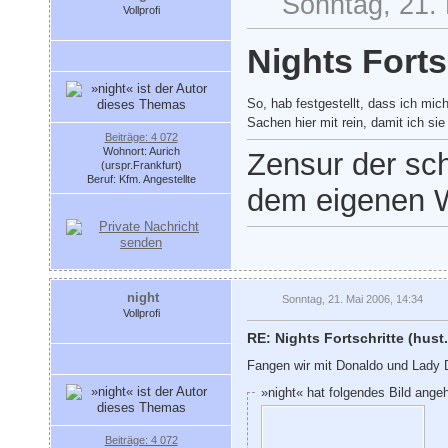
Sonntag, 21.
Vollprofi
Nights Fortsc
So, hab festgestellt, dass ich mic
Sachen hier mit rein, damit ich si
Beiträge: 4 072
Wohnort: Aurich
Zensur der sch
(urspr.Frankfurt)
Beruf: Kfm. Angestellte
dem eigenen W
night
Sonntag, 21. Mai 2006, 14:34
Vollprofi
RE: Nights Fortschritte (hust.
Fangen wir mit Donaldo und Lady 
»night« hat folgendes Bild ange
Beiträge: 4 072