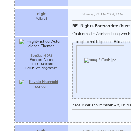
night
Sonntag, 21. Mai 2006, 14:54
Vollprofi
RE: Nights Fortschritte (hust.
Cash aus der Zeichenübung von K
»night« hat folgendes Bild ange
Beiträge: 4 072
Wohnort: Aurich
(urspr.Frankfurt)
Beruf: Kfm. Angestellte
Zensur der schlimmsten Art, ist di
night
Sonntag, 21. Mai 2006, 14:55