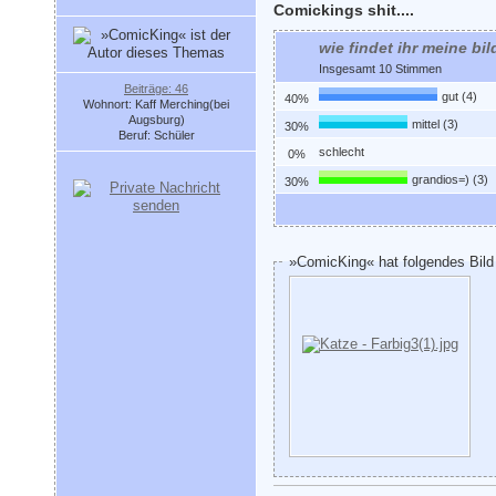
Comickings shit....
wie findet ihr meine bil
Insgesamt 10 Stimmen
Beiträge: 46
gut (4)
40%
Wohnort: Kaff Merching(bei
Augsburg)
mittel (3)
30%
Beruf: Schüler
schlecht
0%
grandios=) (3)
30%
»ComicKing« hat folgendes Bild