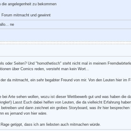
 in die angelegenheit zu bekommen
m Forum mitmacht und gewinnt
llo... ne
nels oder Seiten? Und "homothetisch" steht nicht mal in meinem Fremdwörterle
tionen über Comics reden, versteht man kein Wort...
er da mitmacht, ein sehr begabter Freund von mir. Von den Leuten hier im F
 bei Arte sehen wollen, wozu ist dieser Wettbewerb gut und was haben die d
Angler!) Lasst Euch dabei helfen von Leuten, die da vielleicht Erfahrung hab
betreiben und dann zeichnet ein grobes Storyboard, was ihr hier besprechen l
nn es jemand von hier wäre.
in Rage getippt, dass ich am liebsten auch mitmachen würde.