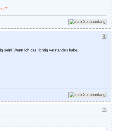
mic**
6
ig sein! Wenn ich das richtig verstanden habe...
7