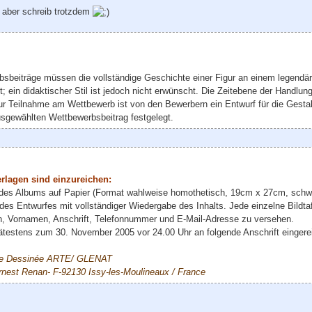
* aber schreib trotzdem
bsbeiträge müssen die vollständige Geschichte einer Figur an einem legendär
lt; ein didaktischer Stil ist jedoch nicht erwünscht. Die Zeitebene der Handl
Zur Teilnahme am Wettbewerb ist von den Bewerbern ein Entwurf für die Gesta
sgewählten Wettbewerbsbeitrag festgelegt.
rlagen sind einzureichen:
ln des Albums auf Papier (Format wahlweise homothetisch, 19cm x 27cm, schwa
s Entwurfes mit vollständiger Wiedergabe des Inhalts. Jede einzelne Bildta
n, Vornamen, Anschrift, Telefonnummer und E-Mail-Adresse zu versehen.
testens zum 30. November 2005 vor 24.00 Uhr an folgende Anschrift eingere
de Dessinée ARTE/ GLENAT
Ernest Renan- F-92130 Issy-les-Moulineaux / France