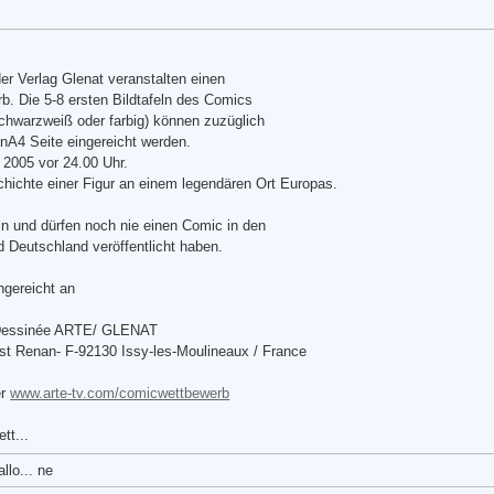
r Verlag Glenat veranstalten einen
. Die 5-8 ersten Bildtafeln des Comics
hwarzweiß oder farbig) können zuzüglich
inA4 Seite eingereicht werden.
2005 vor 24.00 Uhr.
chichte einer Figur an einem legendären Ort Europas.
in und dürfen noch nie einen Comic in den
d Deutschland veröffentlicht haben.
ngereicht an
 Dessinée ARTE/ GLENAT
est Renan- F-92130 Issy-les-Moulineaux / France
er
www.arte-tv.com/comicwettbewerb
tt...
llo... ne