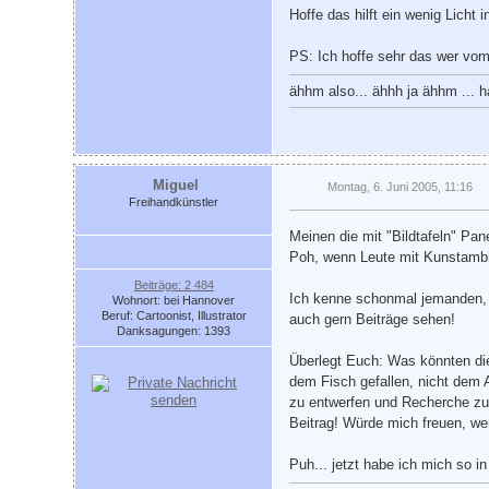
Hoffe das hilft ein wenig Licht
PS: Ich hoffe sehr das wer vo
ähhm also... ähhh ja ähhm ... ha
Miguel
Montag, 6. Juni 2005, 11:16
Freihandkünstler
Meinen die mit "Bildtafeln" Pa
Poh, wenn Leute mit Kunstambi
Beiträge: 2 484
Ich kenne schonmal jemanden, d
Wohnort: bei Hannover
Beruf: Cartoonist, Illustrator
auch gern Beiträge sehen!
Danksagungen: 1393
Überlegt Euch: Was könnten die
dem Fisch gefallen, nicht dem 
zu entwerfen und Recherche zu 
Beitrag! Würde mich freuen, we
Puh... jetzt habe ich mich so 