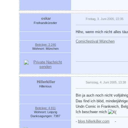
oskar
Freitag, 3. Juni 2005, 22:35
Freihandkünstler
Hiho, wenn mich nicht alles tä
Comicfestival München
Beiträge: 3 246
Wohnort: München
Hillerkiller
Samstag, 4. Juni 2005, 13:38
Hillerious
Bin ja auch noch nicht volljähri
Das find ich blöd, minderjähri
Undn Comic in Frankreich, Belg
Beiträge: 4 811
Ich beschwer mich
Wohnort: Leipzig
Danksagungen: 7387
-
blog.hillerkiller.com
-