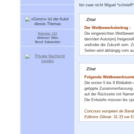
bin zwar nicht Miguel *schnieff
Zitat
Der Wettbewerbsbeitrag :
Die eingereichten Wettbewer
Beiträge: 162
Wohnort: Wien
dem/den Autor(en) freigestel
Beruf: Kabarettist
und/oder die Zukunft sein. 
Seiten wird abhängig vom au
Zitat
Folgende Wettbewerbsunte
Die ersten 5 bis 8 Bildtafe
getippte Zusammenfassung de
auf der Rückseite mit Name
Die Entwürfe müssen bis spä
Concours européen de Ban
Editions Glénat- 31-33 rue 