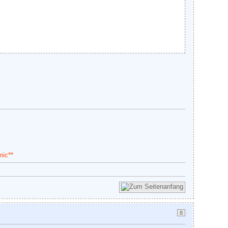
mic**
8