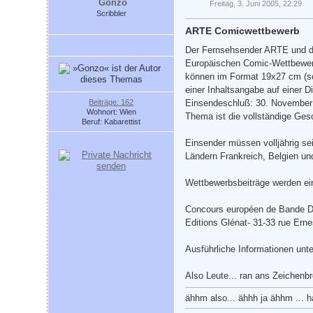
Gonzo
Freitag, 3. Juni 2005, 22:29
Scribbler
ARTE Comicwettbewerb
Der Fernsehsender ARTE und de
Europäischen Comic-Wettbewerb
können im Format 19x27 cm (sc
einer Inhaltsangabe auf einer D
Beiträge: 162
Einsendeschluß: 30. November 
Wohnort: Wien
Thema ist die vollständige Ges
Beruf: Kabarettist
Einsender müssen volljährig se
Ländern Frankreich, Belgien un
Wettbewerbsbeiträge werden ei
Concours européen de Bande
Editions Glénat- 31-33 rue Ern
Ausführliche Informationen unt
Also Leute... ran ans Zeichenbre
ähhm also... ähhh ja ähhm ... ha