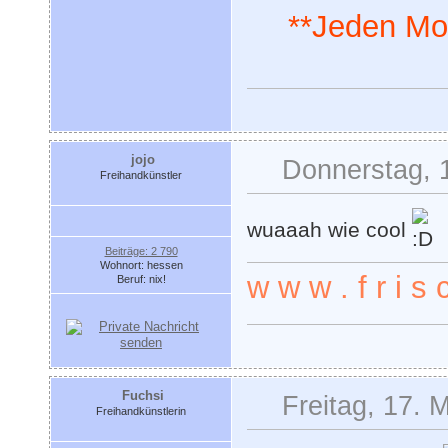
**Jeden Mo
jojo
Donnerstag, 
Freihandkünstler
wuaaah wie cool
Beiträge: 2 790
Wohnort: hessen
w w w . f r i s c
Beruf: nix!
Fuchsi
Freitag, 17. 
Freihandkünstlerin