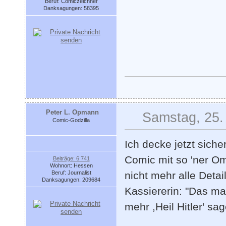
Beruf: Comiczeichner
Danksagungen: 58395
Peter L. Opmann
Samstag, 25. 
Comic-Godzilla
Ich decke jetzt sicher
Comic mit so 'ner Om
Beiträge: 6 741
Wohnort: Hessen
Beruf: Journalist
nicht mehr alle Detai
Danksagungen: 209684
Kassiererin: "Das m
mehr ,Heil Hitler' sag