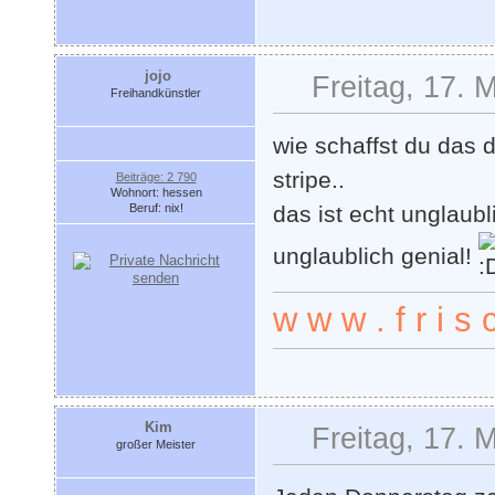
jojo
Freitag, 17. 
Freihandkünstler
wie schaffst du das 
stripe..
Beiträge: 2 790
Wohnort: hessen
Beruf: nix!
das ist echt unglaubl
unglaublich genial!
w w w . f r i s c
Kim
Freitag, 17. 
großer Meister