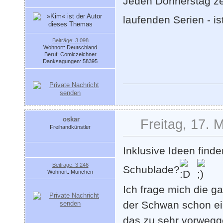
Jeden Donnerstag zei
laufenden Serien - i
Beiträge: 3 098
Wohnort: Deutschland
Beruf: Comiczeichner
Danksagungen: 58395
oskar
Freitag, 17. 
Freihandkünstler
Inklusive Ideen find
Beiträge: 3 246
Schublade?
Wohnort: München
Ich frage mich die g
der Schwan schon ein
das zu sehr vorwegge