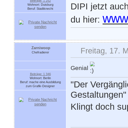
Beiträge: 1 252
DIPI jetzt au
Wohnort: Duisburg
Beruf: Stadtknecht
www.
du hier:
Zarniwoop
Freitag, 17. 
Chefradierer
Genial
Beiträge: 1 346
Wohnort: Berlin
"Der Vergängli
Beruf: mache eine Ausbildung
zum Grafik-Designer
Gestaltungen
Klingt doch s