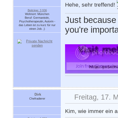
Hehe, sehr treffend!
Beiträge: 3 936
Wohnort: München
Just because
Beruf: Germanistin,
Psychotherapeutin, Autorin -
das Leben ist zu kurz für nur
you're importa
einen Job. ;)
Dirk
Freitag, 17. 
Chefradierer
Kim, wie immer ein ab