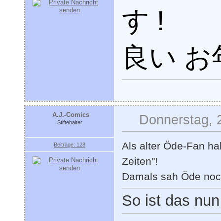
す !
良い お
A.J.-Comics
Donnerstag, 
Stiftehalter
Als alter Öde-Fan ha
Beiträge: 128
Zeiten"!
Damals sah Öde noch
So ist das nun