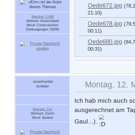
Oede672.jpg
(78,
21:10)
Beiträge: 3 098
Wohnort: Deutschland
Oede678.jpg
(79,
Beruf: Comiczeichner
Danksagungen: 58395
00:11)
Oede680.jpg
(84,
00:31)
manhunter
Montag, 12. 
Scribbler
Ich hab mich auch sc
ausgerechnet am Tag 
Beiträge: 214
Wohnort: Zürich
Beruf: Student
Gaul...).