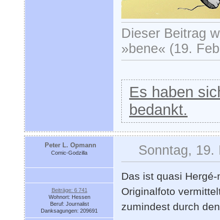
Dieser Beitrag wu
»bene« (19. Feb
Es haben sich
bedankt.
Peter L. Opmann
Sonntag, 19.
Comic-Godzilla
Das ist quasi Hergé
Originalfoto vermitte
Beiträge: 6 741
Wohnort: Hessen
Beruf: Journalist
zumindest durch den 
Danksagungen: 209691