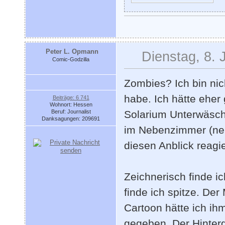
Peter L. Opmann
Dienstag, 8. 
Comic-Godzilla
Zombies? Ich bin nic
habe. Ich hätte eher
Beiträge: 6 741
Wohnort: Hessen
Beruf: Journalist
Solarium Unterwäsch
Danksagungen: 209691
im Nebenzimmer (neh
diesen Anblick reagie
Zeichnerisch finde i
finde ich spitze. De
Cartoon hätte ich ihm
gegeben. Der Hinterg