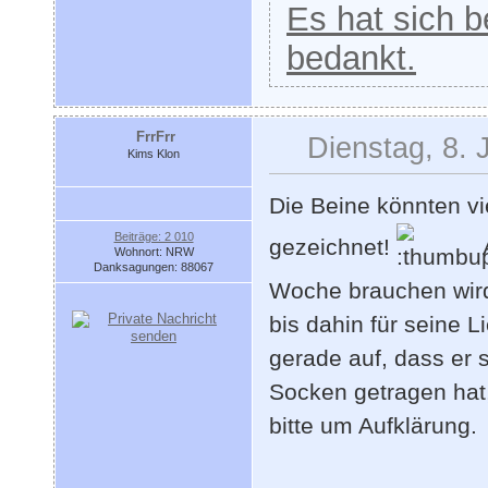
Es hat sich be
bedankt.
FrrFrr
Dienstag, 8. 
Kims Klon
Die Beine könnten vie
Beiträge: 2 010
gezeichnet!
Wohnort: NRW
Danksagungen: 88067
Woche brauchen wird,
bis dahin für seine L
gerade auf, dass er 
Socken getragen hat,
bitte um Aufklärung.