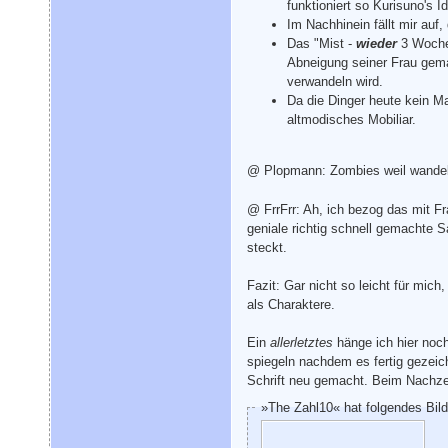
funktioniert so Kurisuno's I
Im Nachhinein fällt mir auf
Das "Mist -
wieder
3 Wochen
Abneigung seiner Frau gema
verwandeln wird.
Da die Dinger heute kein Ma
altmodisches Mobiliar.
@ Plopmann: Zombies weil wandeln
@ FrrFrr: Ah, ich bezog das mit F
geniale richtig schnell gemachte S
steckt.
Fazit: Gar nicht so leicht für mi
als Charaktere.
Ein
allerletztes
hänge ich hier noch
spiegeln nachdem es fertig gezeich
Schrift neu gemacht. Beim Nachzei
»The Zahl10« hat folgendes Bil