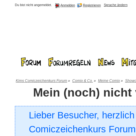
Du bist nicht angemeldet.
Sprache ändern
Registrieren
Anmelden
Kims Comiczeichenkurs Forum
»
Comix & Co.
»
Meine Comix
»
Showc
Mein (noch) nich
Lieber Besucher, herzlic
Comiczeichenkurs Forum. 