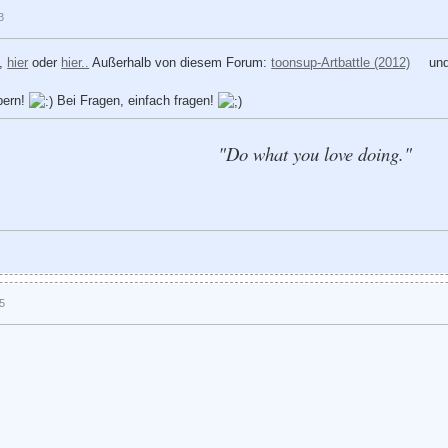
3
,
hier
oder
hier..
Außerhalb von diesem Forum:
toonsup-Artbattle (2012)
un
bern!
Bei Fragen, einfach fragen!
"Do what you love doing."
35
!