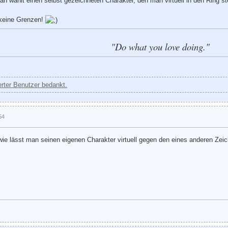
Man wählt einen selbst gezeichneten Charakter, den man virtuell in den Ring 
 keine Grenzen!
"Do what you love doing."
ierter Benutzer bedankt.
54
r wie lässt man seinen eigenen Charakter virtuell gegen den eines anderen Zei