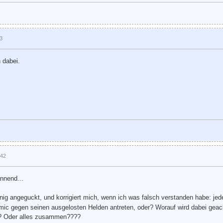
13
 dabei.
:42
annend...
enig angeguckt, und korrigiert mich, wenn ich was falsch verstanden habe: je
ic gegen seinen ausgelosten Helden antreten, oder? Worauf wird dabei geach
te? Oder alles zusammen????