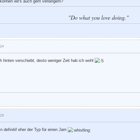
 können wir's auch gern verlängern?
"Do what you love doing."
:24
ch hinten verschiebt, desto weniger Zeit hab ich wohl
:29
in definitif eher der Typ für einen Jam