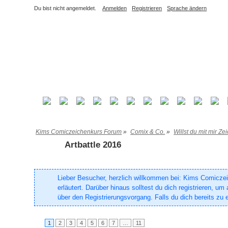
Du bist nicht angemeldet.
Anmelden
Registrieren
Sprache ändern
Kims Comiczeichenkurs Forum
»
Comix & Co.
»
Willst du mit mir Z
Artbattle 2016
Lieber Besucher, herzlich willkommen bei: Kims Comiczeich
erläutert. Darüber hinaus solltest du dich registrieren, 
über den Registrierungsvorgang. Falls du dich bereits zu e
1
2
3
4
5
6
7
…
11