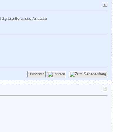
6
d
digitalartforum.de-Artbattle
Bedanken
Zitieren
7