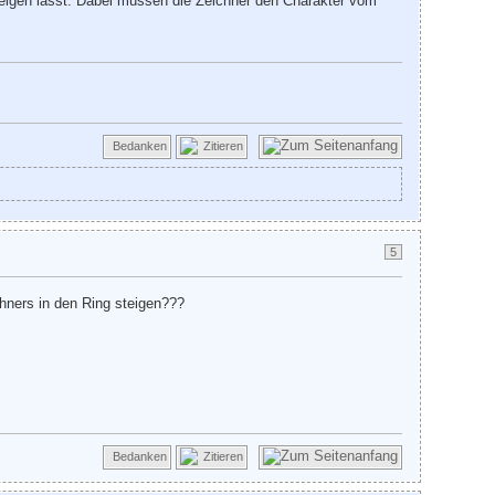
steigen lässt. Dabei müssen die Zeichner den Charakter vom
Bedanken
Zitieren
5
chners in den Ring steigen???
Bedanken
Zitieren