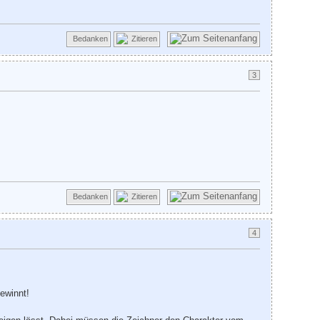
Bedanken
Zitieren
3
Bedanken
Zitieren
4
ewinnt!