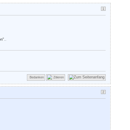
1
n"..
Bedanken
Zitieren
2