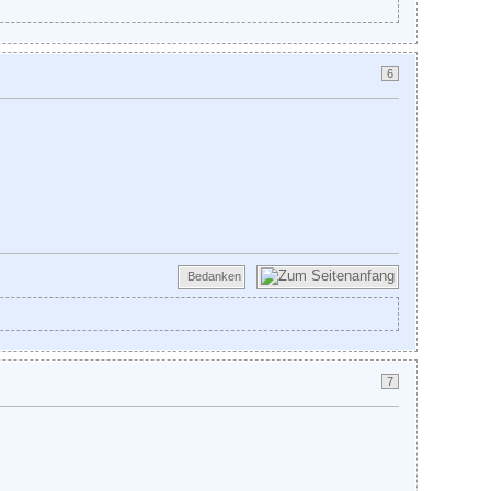
6
Bedanken
7