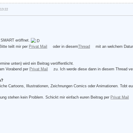
 13:22
r SMART eröffnet.
tte teilt mir per
Privat Mail
oder in diesem
Thread
mit an welchem Datu
ine unten) wird ein Beitrag veröffentlicht.
g am Vorabend per
Privat Mail
zu. Ich werde diese dann in diesem Thread ver
h?
iche Cartoons, Illustrationen, Zeichnungen Comics oder Animationen. Tobt eure
gung stehen kein Problem. Schickt mir einfach euren Beitrag per
Privat Mail