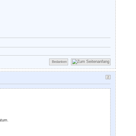
Bedanken
2
atum.