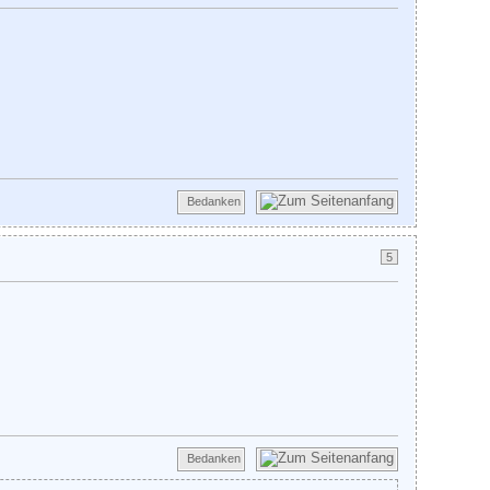
Bedanken
5
Bedanken