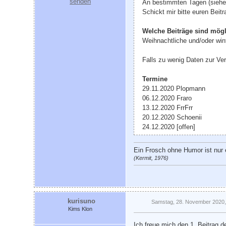
An bestimmten Tagen (siehe T
Schickt mir bitte euren Bei
Welche Beiträge sind mög
Weihnachtliche und/oder wint
Falls zu wenig Daten zur Ve
Termine
29.11.2020 Plopmann
06.12.2020 Fraro
13.12.2020 FrrFrr
20.12.2020 Schoenii
24.12.2020 [offen]
Ein Frosch ohne Humor ist nur e
(Kermit, 1976)
kurisuno
Samstag, 28. November 2020,
Kims Klon
Ich freue mich den 1. Beitrag