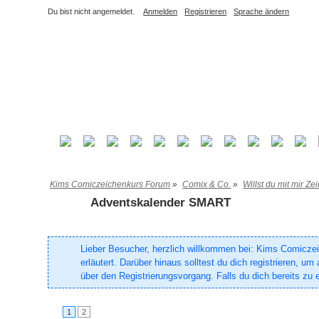
Du bist nicht angemeldet.
Anmelden
Registrieren
Sprache ändern
Kims Comiczeichenkurs Forum
»
Comix & Co.
»
Willst du mit mir Z
Adventskalender SMART
Lieber Besucher, herzlich willkommen bei: Kims Comiczeich
erläutert. Darüber hinaus solltest du dich registrieren, 
über den Registrierungsvorgang. Falls du dich bereits zu e
1
2