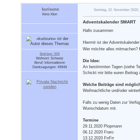
kurisuno
Sonntag, 22. November 2020,
Kims Klon
Adventskalender SMART
Hallo zusammen
Hiermit ist der Adventskalende
Wer möchte alles mitmachen? Bi
Beiträge: 958
Wohnort: Schweiz
Die Idee:
Beruf: Informatikerin
An bestimmten Tagen (siehe Term
Danksagungen: 49949
Schickt mir bitte euren Beitra
Welche Beiträge sind möglic
Weihnachtliche und/oder winterl
Falls zu wenig Daten zur Verfü
Wunschdatum mit.
Termine
29.11.2020 Plopmann
06.12.2020 Fraro
13.12.2020 FrrFrr