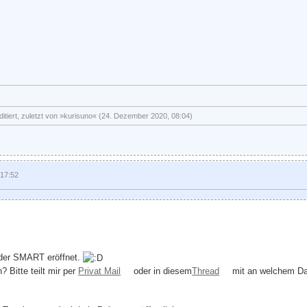
ditiert, zuletzt von »kurisuno« (24. Dezember 2020, 08:04)
 17:52
nder SMART eröffnet.
 Bitte teilt mir per
Privat Mail
oder in diesem
Thread
mit an welchem D