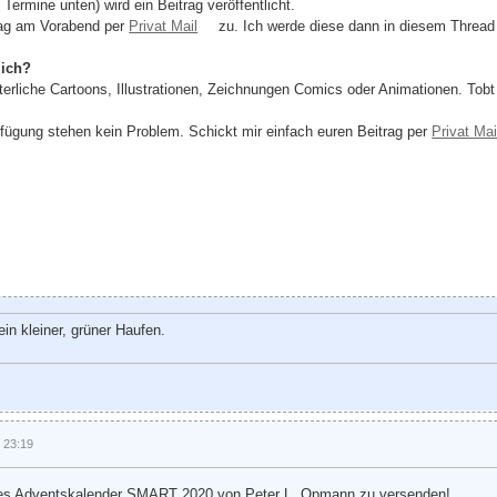
ermine unten) wird ein Beitrag veröffentlicht.
trag am Vorabend per
Privat Mail
zu. Ich werde diese dann in diesem Thread 
lich?
erliche Cartoons, Illustrationen, Zeichnungen Comics oder Animationen. Tobt e
rfügung stehen kein Problem. Schickt mir einfach euren Beitrag per
Privat Mai
in kleiner, grüner Haufen.
 23:19
 des Adventskalender SMART 2020 von Peter L. Opmann zu versenden!