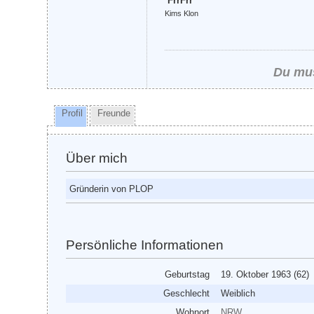
FrrFrr
Kims Klon
Du mus
Profil
Freunde
Über mich
Gründerin von PLOP
Persönliche Informationen
Geburtstag
19. Oktober 1963 (62)
Geschlecht
Weiblich
Wohnort
NRW