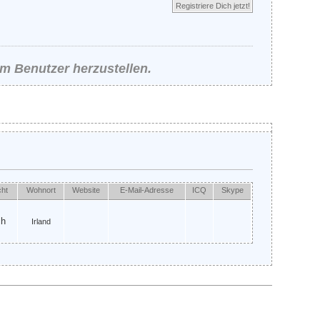
Registriere Dich jetzt!
m Benutzer herzustellen.
cht
Wohnort
Website
E-Mail-Adresse
ICQ
Skype
ch
Irland