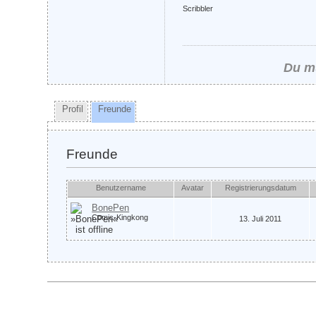
Scribbler
Du mu
Profil
Freunde
Freunde
Benutzername
Avatar
Registrierungsdatum
BonePen
Comic-Kingkong
13. Juli 2011