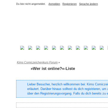
Du bist nicht angemeldet.
Anmelden
Registrieren
Sprache ändern
Kims Comiczeichenkurs Forum
»
»Wer ist online?«-Liste
Lieber Besucher, herzlich willkommen bei: Kims Comiczeich
erläutert. Darüber hinaus solltest du dich registrieren, 
über den Registrierungsvorgang. Falls du dich bereits zu e
Es ist ein Mitglied online