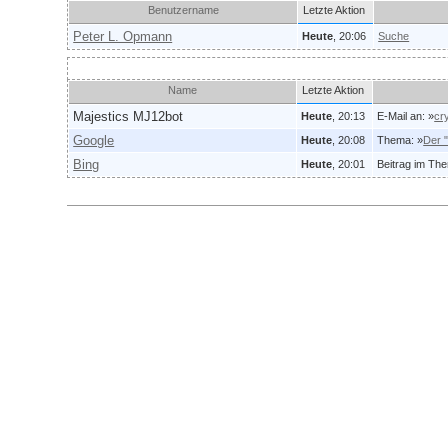
Benutzername
Letzte Aktion
Peter L. Opmann
Heute
, 20:06
Suche
Es sind 3 Suchmaschinenroboter online (
Details an
)
Name
Letzte Aktion
Majestics MJ12bot
Heute
, 20:13
E-Mail an: »
cr
Google
Heute
, 20:08
Thema: »
Der 
Bing
Heute
, 20:01
Beitrag im Th