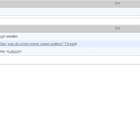
Ort
Ort
ypt
« senden
"Sag, was du schon immer sagen wolltest"-Thread
«
ema: »
Leipzig!
«